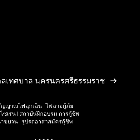
าลเทศบาล นครนครศรีธรรมราช
สัญญาณไฟฉุกเฉิน
ไฟฉายกู้ภัย
งไซเรน
สถาบันฝึกอบรม การกู้ชีพ
นำขบวน
รูปรถอาสาสมัครกู้ชีพ