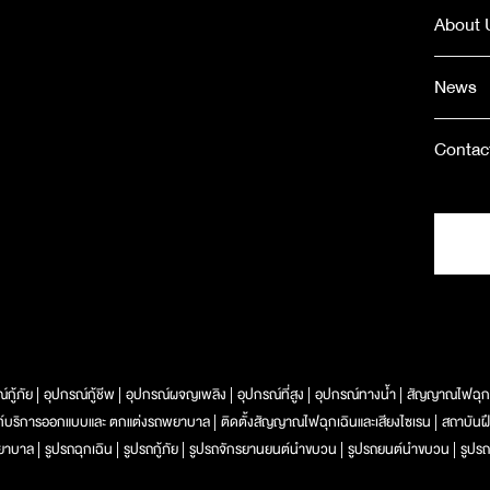
About 
News
Contac
์กู้ภัย
อุปกรณ์กู้ชีพ
อุปกรณ์ผจญเพลิง
อุปกรณ์ที่สูง
อุปกรณ์ทางน้ำ
สัญญาณไฟฉุก
ท์บริการออกแบบและ ตกแต่งรถพยาบาล
ติดตั้งสัญญาณไฟฉุกเฉินและเสียงไซเรน
สถาบันฝ
ยาบาล
รูปรถฉุกเฉิน
รูปรถกู้ภัย
รูปรถจักรยานยนต์นำขบวน
รูปรถยนต์นำขบวน
รูปรถ