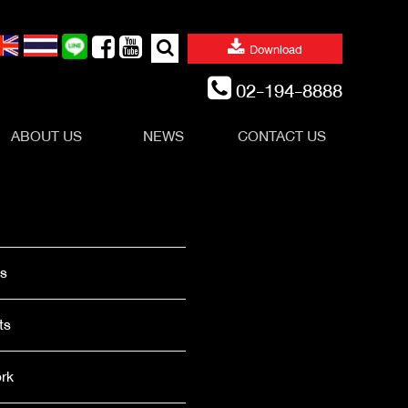
Search
Download
for:
02-194-8888
ABOUT US
NEWS
CONTACT US
es
ts
rk