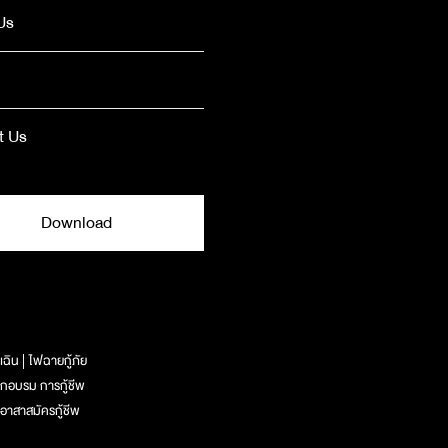
Us
t Us
Download
เฉิน
ไฟฉายกู้ภัย
ึกอบรม การกู้ชีพ
อาสาสมัครกู้ชีพ