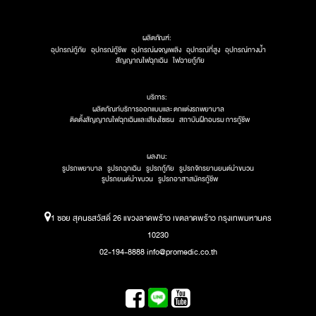
ผลิตภัณฑ์:
อุปกรณ์กู้ภัย
อุปกรณ์กู้ชีพ
อุปกรณ์ผจญเพลิง
อุปกรณ์ที่สูง
อุปกรณ์ทางน้ำ
สัญญาณไฟฉุกเฉิน
ไฟฉายกู้ภัย
บริการ:
ผลิตภัณท์บริการออกแบบและ ตกแต่งรถพยาบาล
ติดตั้งสัญญาณไฟฉุกเฉินและเสียงไซเรน
สถาบันฝึกอบรม การกู้ชีพ
ผลงาน:
รูปรถพยาบาล
รูปรถฉุกเฉิน
รูปรถกู้ภัย
รูปรถจักรยานยนต์นำขบวน
รูปรถยนต์นำขบวน
รูปรถอาสาสมัครกู้ชีพ
1 ซอย สุคนธสวัสดิ์ 26 แขวงลาดพร้าว เขตลาดพร้าว กรุงเทพมหานคร
10230
02-194-8888 info@promedic.co.th