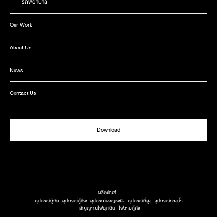
รถพยาบาล
Our Work
About Us
News
Contact Us
Download
ผลิตภัณฑ์:
อุปกรณ์กู้ภัย
อุปกรณ์กู้ชีพ
อุปกรณ์ผจญเพลิง
อุปกรณ์ที่สูง
อุปกรณ์ทางน้ำ
สัญญาณไฟฉุกเฉิน
ไฟฉายกู้ภัย