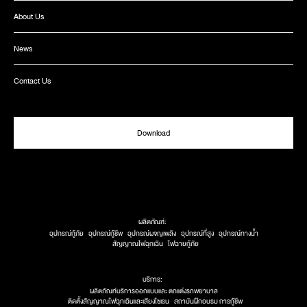
About Us
News
Contact Us
Download
ผลิตภัณฑ์:
อุปกรณ์กู้ภัย
อุปกรณ์กู้ชีพ
อุปกรณ์ผจญเพลิง
อุปกรณ์ที่สูง
อุปกรณ์ทางน้ำ
สัญญาณไฟฉุกเฉิน
ไฟฉายกู้ภัย
บริการ:
ผลิตภัณท์บริการออกแบบและ ตกแต่งรถพยาบาล
ติดตั้งสัญญาณไฟฉุกเฉินและเสียงไซเรน
สถาบันฝึกอบรม การกู้ชีพ