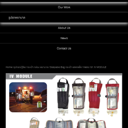
Our Work
รูปรถพยาบาล
About Us
News
Contact Us
Home
/
อุปกรณ์กู้ชีพ
/
กระเป๋า กล่อง พยาบาล
/
Statpacks Bag กระเป๋า แสตทแพ็ค
/
Vests
/ G1 IV MODULE