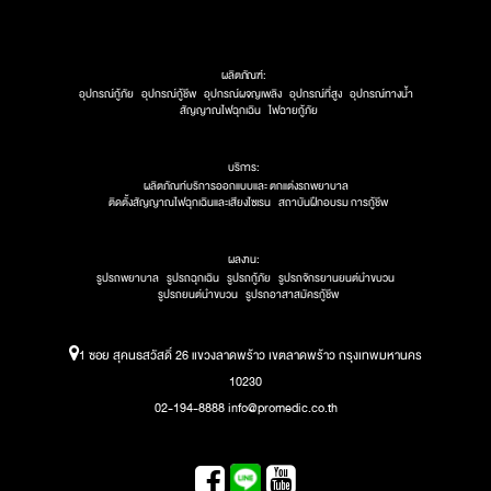
ผลิตภัณฑ์:
อุปกรณ์กู้ภัย
อุปกรณ์กู้ชีพ
อุปกรณ์ผจญเพลิง
อุปกรณ์ที่สูง
อุปกรณ์ทางน้ำ
สัญญาณไฟฉุกเฉิน
ไฟฉายกู้ภัย
บริการ:
ผลิตภัณท์บริการออกแบบและ ตกแต่งรถพยาบาล
ติดตั้งสัญญาณไฟฉุกเฉินและเสียงไซเรน
สถาบันฝึกอบรม การกู้ชีพ
ผลงาน:
รูปรถพยาบาล
รูปรถฉุกเฉิน
รูปรถกู้ภัย
รูปรถจักรยานยนต์นำขบวน
รูปรถยนต์นำขบวน
รูปรถอาสาสมัครกู้ชีพ
1 ซอย สุคนธสวัสดิ์ 26 แขวงลาดพร้าว เขตลาดพร้าว กรุงเทพมหานคร
10230
02-194-8888 info@promedic.co.th