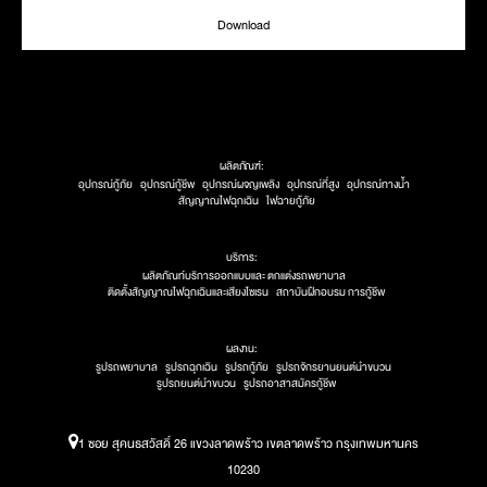
Download
ผลิตภัณฑ์:
อุปกรณ์กู้ภัย
อุปกรณ์กู้ชีพ
อุปกรณ์ผจญเพลิง
อุปกรณ์ที่สูง
อุปกรณ์ทางน้ำ
สัญญาณไฟฉุกเฉิน
ไฟฉายกู้ภัย
บริการ:
ผลิตภัณท์บริการออกแบบและ ตกแต่งรถพยาบาล
ติดตั้งสัญญาณไฟฉุกเฉินและเสียงไซเรน
สถาบันฝึกอบรม การกู้ชีพ
ผลงาน:
รูปรถพยาบาล
รูปรถฉุกเฉิน
รูปรถกู้ภัย
รูปรถจักรยานยนต์นำขบวน
รูปรถยนต์นำขบวน
รูปรถอาสาสมัครกู้ชีพ
1 ซอย สุคนธสวัสดิ์ 26 แขวงลาดพร้าว เขตลาดพร้าว กรุงเทพมหานคร
10230