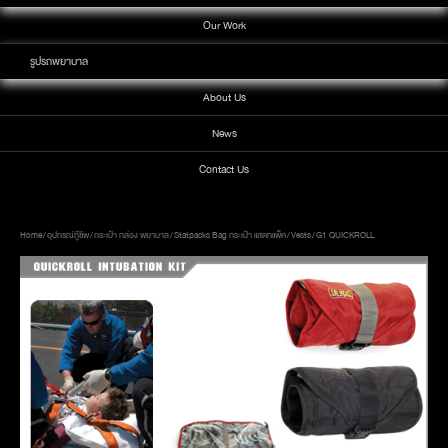
Our Work
รูปรถพยาบาล
About Us
News
Contact Us
Home
/
อุปกรณ์กู้ชีพ
/
กระเป๋า กล่อง พยาบาล
/
Statpacks Bag กระเป๋า แสตทแพ็ค
/
Vests
/ G1 QUICKROLL