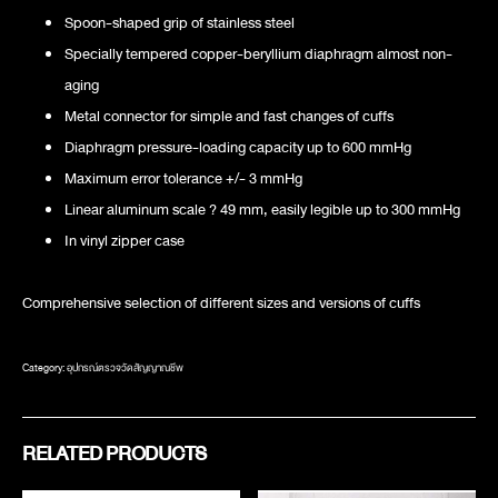
Spoon-shaped grip of stainless steel
Specially tempered copper-beryllium diaphragm almost non-
aging
Metal connector for simple and fast changes of cuffs
Diaphragm pressure-loading capacity up to 600 mmHg
Maximum error tolerance +/- 3 mmHg
Linear aluminum scale ? 49 mm, easily legible up to 300 mmHg
In vinyl zipper case
Comprehensive selection of different sizes and versions of cuffs
Category:
อุปกรณ์ตรวจวัดสัญญาณชีพ
RELATED PRODUCTS