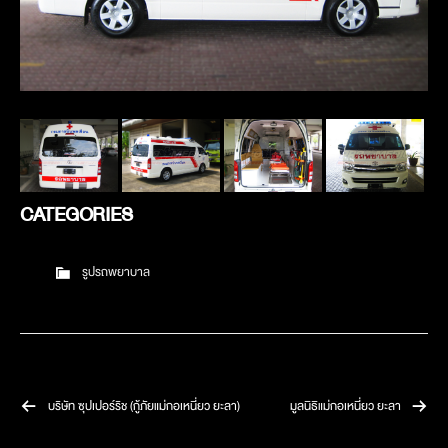
CATEGORIES
รูปรถพยาบาล
บริษัท ซุปเปอร์ริช (กู้ภัยแม่กอเหนี่ยว ยะลา)
มูลนิธิแม่กอเหนี่ยว ยะลา