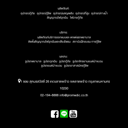
ผลิตภัณฑ์:
อุปกรณ์กู้ภัย
อุปกรณ์กู้ชีพ
อุปกรณ์ผจญเพลิง
อุปกรณ์ที่สูง
อุปกรณ์ทางน้ำ
สัญญาณไฟฉุกเฉิน
ไฟฉายกู้ภัย
บริการ:
ผลิตภัณท์บริการออกแบบและ ตกแต่งรถพยาบาล
ติดตั้งสัญญาณไฟฉุกเฉินและเสียงไซเรน
สถาบันฝึกอบรม การกู้ชีพ
ผลงาน:
รูปรถพยาบาล
รูปรถฉุกเฉิน
รูปรถกู้ภัย
รูปรถจักรยานยนต์นำขบวน
รูปรถยนต์นำขบวน
รูปรถอาสาสมัครกู้ชีพ
1 ซอย สุคนธสวัสดิ์ 26 แขวงลาดพร้าว เขตลาดพร้าว กรุงเทพมหานคร
10230
02-194-8888 info@promedic.co.th