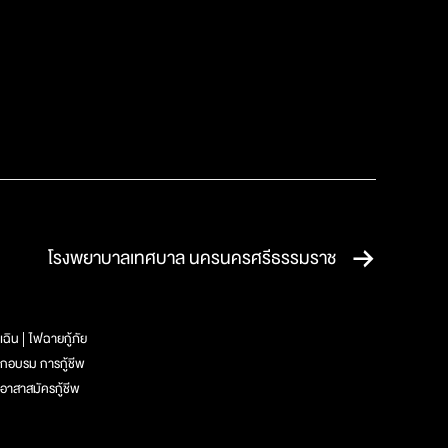
โรงพยาบาลเทศบาล นครนครศรีธรรมราช
เฉิน
ไฟฉายกู้ภัย
ึกอบรม การกู้ชีพ
อาสาสมัครกู้ชีพ