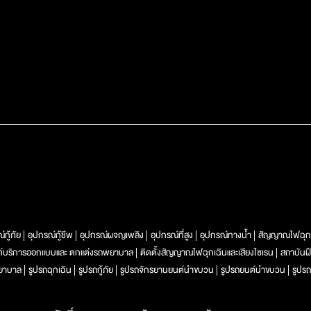
์กู้ภัย
อุปกรณ์กู้ชีพ
อุปกรณ์ผจญเพลิง
อุปกรณ์ที่สูง
อุปกรณ์ทางน้ำ
สัญญาณไฟฉุก
ท์บริการออกแบบและ ตกแต่งรถพยาบาล
ติดตั้งสัญญาณไฟฉุกเฉินและเสียงไซเรน
สถาบันฝ
ยาบาล
รูปรถฉุกเฉิน
รูปรถกู้ภัย
รูปรถจักรยานยนต์นำขบวน
รูปรถยนต์นำขบวน
รูปรถ