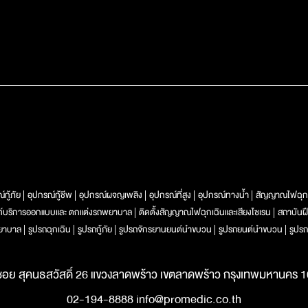
์กู้ภัย
อุปกรณ์กู้ชีพ
อุปกรณ์ผจญเพลิง
อุปกรณ์ที่สูง
อุปกรณ์ทางน้ำ
สัญญาณไฟฉุก
ท์บริการออกแบบและ ตกแต่งรถพยาบาล
ติดตั้งสัญญาณไฟฉุกเฉินและเสียงไซเรน
สถาบันฝ
ยาบาล
รูปรถฉุกเฉิน
รูปรถกู้ภัย
รูปรถจักรยานยนต์นำขบวน
รูปรถยนต์นำขบวน
รูปรถ
ซอย สุคนธสวัสดิ์ 26 แขวงลาดพร้าว เขตลาดพร้าว กรุงเทพมหานคร 
02-194-8888 info@promedic.co.th