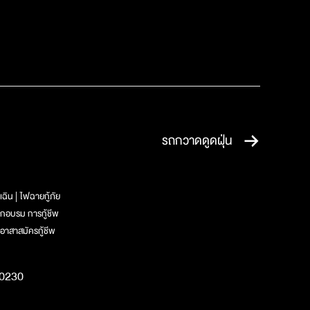
รถกวาดดูดฝุ่น
เฉิน
ไฟฉายกู้ภัย
ึกอบรม การกู้ชีพ
อาสาสมัครกู้ชีพ
10230