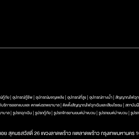
์กู้ภัย
อุปกรณ์กู้ชีพ
อุปกรณ์ผจญเพลิง
อุปกรณ์ที่สูง
อุปกรณ์ทางน้ำ
สัญญาณไฟฉุก
ท์บริการออกแบบและ ตกแต่งรถพยาบาล
ติดตั้งสัญญาณไฟฉุกเฉินและเสียงไซเรน
สถาบันฝ
ยาบาล
รูปรถฉุกเฉิน
รูปรถกู้ภัย
รูปรถจักรยานยนต์นำขบวน
รูปรถยนต์นำขบวน
รูปรถ
ซอย สุคนธสวัสดิ์ 26 แขวงลาดพร้าว เขตลาดพร้าว กรุงเทพมหานคร 