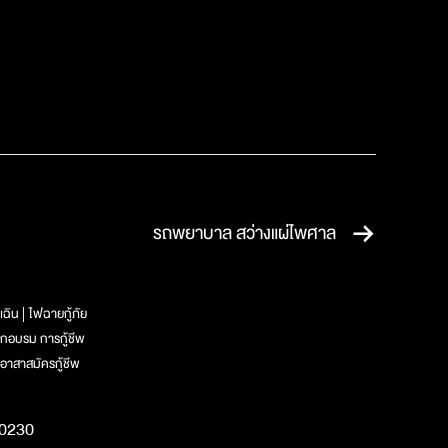
รถพยาบาล สว่างแผ่ไพศาล
เฉิน
ไฟฉายกู้ภัย
ึกอบรม การกู้ชีพ
อาสาสมัครกู้ชีพ
10230