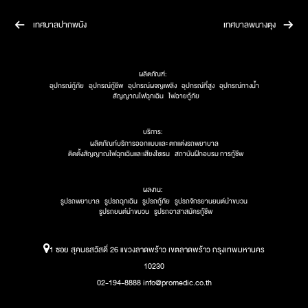
เทศบาลปากพนัง
เทศบาลพนางตุง
ผลิตภัณฑ์:
อุปกรณ์กู้ภัย
อุปกรณ์กู้ชีพ
อุปกรณ์ผจญเพลิง
อุปกรณ์ที่สูง
อุปกรณ์ทางน้ำ
สัญญาณไฟฉุกเฉิน
ไฟฉายกู้ภัย
บริการ:
ผลิตภัณท์บริการออกแบบและ ตกแต่งรถพยาบาล
ติดตั้งสัญญาณไฟฉุกเฉินและเสียงไซเรน
สถาบันฝึกอบรม การกู้ชีพ
ผลงาน:
รูปรถพยาบาล
รูปรถฉุกเฉิน
รูปรถกู้ภัย
รูปรถจักรยานยนต์นำขบวน
รูปรถยนต์นำขบวน
รูปรถอาสาสมัครกู้ชีพ
1 ซอย สุคนธสวัสดิ์ 26 แขวงลาดพร้าว เขตลาดพร้าว กรุงเทพมหานคร
10230
02-194-8888 info@promedic.co.th