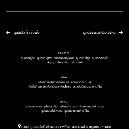
มูลนิธิใต้เต็กเซี่ยงตึ้ง
มูลนิธิธรรมรัศมีมณีรัตน์
ผลิตภัณฑ์:
อุปกรณ์กู้ภัย
อุปกรณ์กู้ชีพ
อุปกรณ์ผจญเพลิง
อุปกรณ์ที่สูง
อุปกรณ์ทางน้ำ
สัญญาณไฟฉุกเฉิน
ไฟฉายกู้ภัย
บริการ:
ผลิตภัณท์บริการออกแบบและ ตกแต่งรถพยาบาล
ติดตั้งสัญญาณไฟฉุกเฉินและเสียงไซเรน
สถาบันฝึกอบรม การกู้ชีพ
ผลงาน:
รูปรถพยาบาล
รูปรถฉุกเฉิน
รูปรถกู้ภัย
รูปรถจักรยานยนต์นำขบวน
รูปรถยนต์นำขบวน
รูปรถอาสาสมัครกู้ชีพ
1 ซอย สุคนธสวัสดิ์ 26 แขวงลาดพร้าว เขตลาดพร้าว กรุงเทพมหานคร