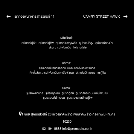
รถกองพันทหารสารวัตรที่ 11
CAMRY STREET HAWK
ผลิตภัณฑ์:
อุปกรณ์กู้ภัย
อุปกรณ์กู้ชีพ
อุปกรณ์ผจญเพลิง
อุปกรณ์ที่สูง
อุปกรณ์ทางน้ำ
สัญญาณไฟฉุกเฉิน
ไฟฉายกู้ภัย
บริการ:
ผลิตภัณท์บริการออกแบบและ ตกแต่งรถพยาบาล
ติดตั้งสัญญาณไฟฉุกเฉินและเสียงไซเรน
สถาบันฝึกอบรม การกู้ชีพ
ผลงาน:
รูปรถพยาบาล
รูปรถฉุกเฉิน
รูปรถกู้ภัย
รูปรถจักรยานยนต์นำขบวน
รูปรถยนต์นำขบวน
รูปรถอาสาสมัครกู้ชีพ
1 ซอย สุคนธสวัสดิ์ 26 แขวงลาดพร้าว เขตลาดพร้าว กรุงเทพมหานคร
10230
02-194-8888 info@promedic.co.th