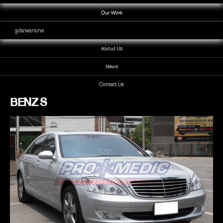
Our Work
รูปรถพยาบาล
About Us
News
Contact Us
BENZ S