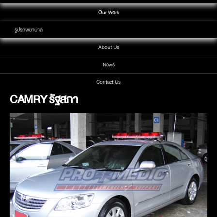
Our Work
รูปรถพยาบาล
About Us
News
Contact Us
CAMRY รัฐสภา