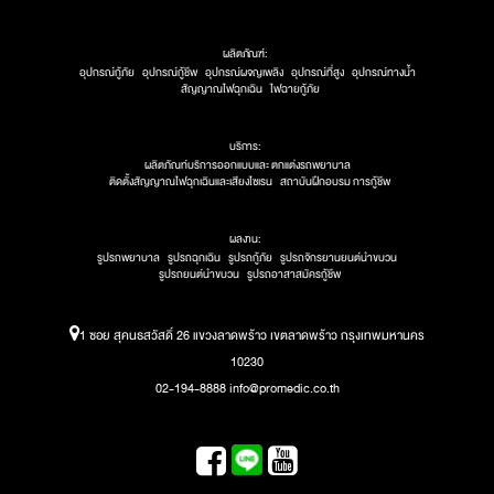
ผลิตภัณฑ์:
อุปกรณ์กู้ภัย
อุปกรณ์กู้ชีพ
อุปกรณ์ผจญเพลิง
อุปกรณ์ที่สูง
อุปกรณ์ทางน้ำ
สัญญาณไฟฉุกเฉิน
ไฟฉายกู้ภัย
บริการ:
ผลิตภัณท์บริการออกแบบและ ตกแต่งรถพยาบาล
ติดตั้งสัญญาณไฟฉุกเฉินและเสียงไซเรน
สถาบันฝึกอบรม การกู้ชีพ
ผลงาน:
รูปรถพยาบาล
รูปรถฉุกเฉิน
รูปรถกู้ภัย
รูปรถจักรยานยนต์นำขบวน
รูปรถยนต์นำขบวน
รูปรถอาสาสมัครกู้ชีพ
1 ซอย สุคนธสวัสดิ์ 26 แขวงลาดพร้าว เขตลาดพร้าว กรุงเทพมหานคร
10230
02-194-8888 info@promedic.co.th